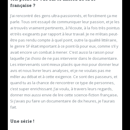
française ?
J’ai rencontré des gens ultra-passionnés, et forcément ça me
parle. Tous ont essayé de communiquer leur passion, et je les
ai trouvés vraiment pertinents, à l’écoute, à la fois très pointus
et très exigeants par rapport à leur travail. Je ne m’étais peut-
être pas rendu compte à quel point, outre la qualité littéraire,
le genre SF était important à ce point-là pour eux, comme s’il y
avait encore un combat à mener. C’est aussi la raison pour
laquelle j’ai choisi de ne pas intervenir dans le documentaire.
Les intervenants sont mieux placés que moi pour donner leur
avis et nous livrer leurs analyses, et je ne voulais pas me
mêler au débat et à cette exigence. Ce sont des passeurs, et
quand tu as la chance de rencontrer ce type de personnes,
c’est super enrichissant. J’ai voulu, à travers leurs regards,
donner moi aussi envie de lire cette science-fiction française
.
Si j’avais pu faire un documentaire de dix heures, je l’aurais
fait.
Une série !