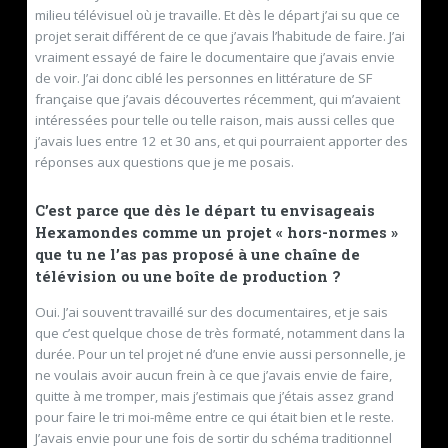
milieu télévisuel où je travaille. Et dès le départ j’ai su que ce
projet serait différent de ce que j’avais l’habitude de faire. J’ai
vraiment essayé de faire le documentaire que j’avais envie
de voir. J’ai donc ciblé les personnes en littérature de SF
française que j’avais découvertes récemment, qui m’avaient
intéressées pour telle ou telle raison, mais aussi celles que
j’avais lues entre 12 et 30 ans, et qui pourraient apporter des
réponses aux questions que je me posais.
C’est parce que dès le départ tu envisageais
Hexamondes comme un projet « hors-normes »
que tu ne l’as pas proposé à une chaîne de
télévision ou une boîte de production ?
Oui. J’ai souvent travaillé sur des documentaires, et je sais
que c’est quelque chose de très formaté, notamment dans la
durée. Pour un tel projet né d’une envie aussi personnelle, je
ne voulais avoir aucun frein à ce que j’avais envie de faire,
quitte à me tromper, mais j’estimais que j’étais assez grand
pour faire le tri moi-même entre ce qui était bien et le reste.
J’avais envie pour une fois de sortir du schéma traditionnel