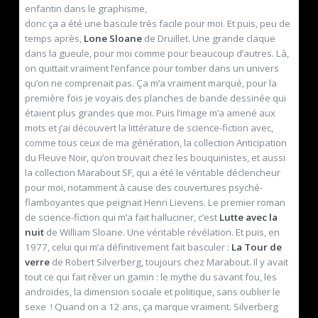
enfantin dans le graphisme,
donc ça a été une bascule très facile pour moi. Et puis, peu de
temps après,
Lone Sloane
de Druillet. Une grande claque
dans la gueule, pour moi comme pour beaucoup d’autres. Là,
on quittait vraiment l’enfance pour tomber dans un univers
qu’on ne comprenait pas. Ça m’a vraiment marqué, pour la
première fois je voyais des planches de bande dessinée qui
étaient plus grandes que moi. Puis l’image m’a amené aux
mots et j’ai découvert la littérature de science-fiction avec,
comme tous ceux de ma génération, la collection Anticipation
du Fleuve Noir, qu’on trouvait chez les bouquinistes, et aussi
la collection Marabout SF, qui a été le véritable déclencheur
pour moi, notamment à cause des couvertures psyché-
flamboyantes que peignait Henri Lievens. Le premier roman
de science-fiction qui m’a fait halluciner, c’est
Lutte avec la
nuit
de William Sloane. Une véritable révélation. Et puis, en
1977, celui qui m’a définitivement fait basculer :
La Tour de
verre
de Robert Silverberg, toujours chez Marabout. Il y avait
tout ce qui fait rêver un gamin : le mythe du savant fou, les
androïdes, la dimension sociale et politique, sans oublier le
sexe ! Quand on a 12 ans, ça marque vraiment. Silverberg