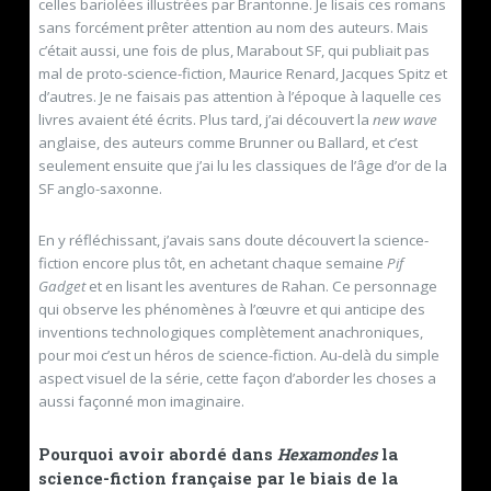
celles bariolées illustrées par Brantonne. Je lisais ces romans
sans forcément prêter attention au nom des auteurs. Mais
c’était aussi, une fois de plus, Marabout SF, qui publiait pas
mal de proto-science-fiction, Maurice Renard, Jacques Spitz et
d’autres. Je ne faisais pas attention à l’époque à laquelle ces
livres avaient été écrits. Plus tard, j’ai découvert la
new wave
anglaise, des auteurs comme Brunner ou Ballard, et c’est
seulement ensuite que j’ai lu les classiques de l’âge d’or de la
SF anglo-saxonne.
En y réfléchissant, j’avais sans doute découvert la science-
fiction encore plus tôt, en achetant chaque semaine
Pif
Gadget
et en lisant les aventures de Rahan. Ce personnage
qui observe les phénomènes à l’œuvre et qui anticipe des
inventions technologiques complètement anachroniques,
pour moi c’est un héros de science-fiction. Au-delà du simple
aspect visuel de la série, cette façon d’aborder les choses a
aussi façonné mon imaginaire.
Pourquoi avoir abordé dans
Hexamondes
la
science-fiction française par le biais de la