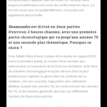
lequel j’ai artificialisé une sorte de conflit entre les deux. Ça
n’a rien avoir avec la qualité littéraire, c’est juste une
appétence personnelle.
Hexamondes
est divisé en deux parties
d’environ 2 heures chacune, avec une première
partie chronologique qui va jusqu’aux années 70
et une seconde plus thématique. Pourquoi ce
choix ?
Il me fallait d’abord tenir compte de la durée du support DVD.
Dans la première partie, je voulais faire raconter aux
intervenants la naissance de la SF et son évolution, et le faire
de manière chronologique m’a paru être le choix le plus
évident pour replacer le genre dans le contexte de sa
création, voir ses courants, l’apparition des collections
dédiées à partir des années 50, les controverses des années
60-70, et de manière générale aborder ses différentes
facettes de façon plus précise.