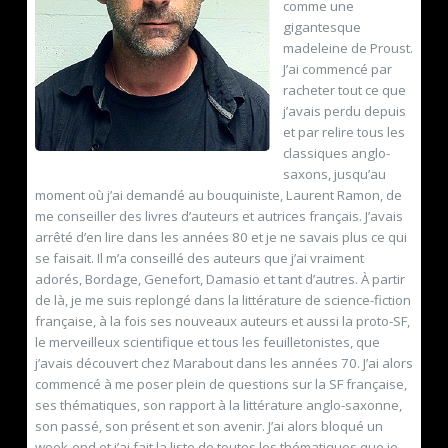
comme une
gigantesque
madeleine de Proust.
J’ai commencé par
racheter tout ce que
j’avais perdu depuis
et par relire tous les
classiques anglo-
saxons, jusqu’au
moment où j’ai demandé au bouquiniste, Laurent Ramon, de
me conseiller des livres d’auteurs et autrices français. J’avais
arrêté d’en lire dans les années 80 et je ne savais plus ce qui
se faisait. Il m’a conseillé des auteurs que j’ai vraiment
adorés, Bordage, Genefort, Damasio et tant d’autres. À partir
de là, je me suis replongé dans la littérature de science-fiction
française, à la fois ses nouveaux auteurs et aussi la proto-SF,
le merveilleux scientifique et tous les feuilletonistes, que
j’avais découvert chez Marabout dans les années 70. J’ai alors
commencé à me poser plein de questions sur la SF française,
ses thématiques, son rapport à la littérature anglo-saxonne,
son passé, son présent et son avenir. J’ai alors bloqué un
week-end et j’ai fait la liste de toutes les thématiques que je