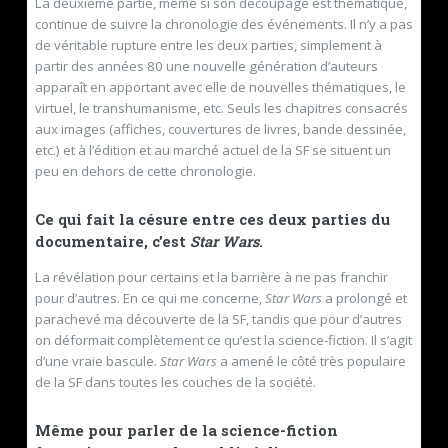
La deuxième partie, même si son découpage est thématique,
continue de suivre la chronologie des événements. Il n’y a pas
de véritable rupture entre les deux parties, simplement à
partir des années 80 une nouvelle génération d’auteurs
apparaît en apportant avec elle de nouvelles thématiques, le
virtuel, le transhumanisme, etc. Seuls les chapitres consacrés
aux images (affiches, couvertures de livres, bande dessinée,
etc.) et à l’édition et au marché actuel de la SF se situent un
peu en dehors de cette chronologie.
Ce qui fait la césure entre ces deux parties du
documentaire, c’est
Star Wars
.
La révélation pour certains et la barrière à ne pas franchir
pour d’autres. En ce qui me concerne,
Star Wars
a prolongé et
parachevé ma découverte de la SF, tandis que pour d’autres
on déformait complètement ce qu’est la science-fiction. Il s’agit
d’une vraie bascule.
Star Wars
a amené le côté très populaire
de la SF dans toutes les couches de la société.
Même pour parler de la science-fiction