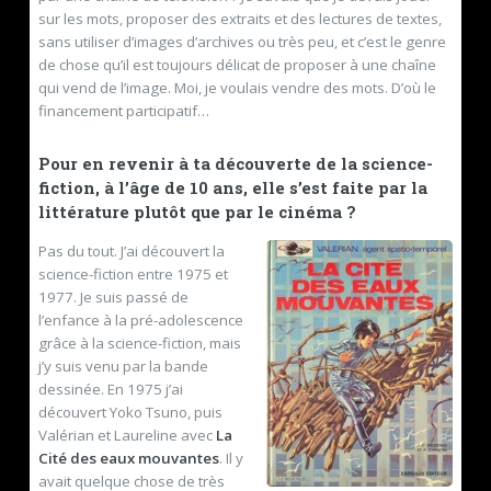
sur les mots, proposer des extraits et des lectures de textes,
sans utiliser d’images d’archives ou très peu, et c’est le genre
de chose qu’il est toujours délicat de proposer à une chaîne
qui vend de l’image. Moi, je voulais vendre des mots. D’où le
financement participatif…
Pour en revenir à ta découverte de la science-
fiction, à l’âge de 10 ans, elle s’est faite par la
littérature plutôt que par le cinéma ?
Pas du tout. J’ai découvert la
science-fiction entre 1975 et
1977. Je suis passé de
l’enfance à la pré-adolescence
grâce à la science-fiction, mais
j’y suis venu par la bande
dessinée. En 1975 j’ai
découvert Yoko Tsuno, puis
Valérian et Laureline avec
La
Cité des eaux mouvantes
. Il y
avait quelque chose de très