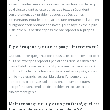
à deux minutes, mais le choix s’est fait en fonction de ce qui
se dit juste avant et juste après. Les textes répondent
complètement aux problématiques posées par les
intervenants. Pour le reste, j’ai relu une centaine de livres en
surlignant et en prenant des notes. J’ai essayé d’être le plus
juste et le plus pertinent
possible par rapport aux propos
tenus.
Il y a des gens que tu n’as pas pu interviewer ?
Oui, soit parce que je n’ai pas réussi à les contacter, soit parce
qu’ils ne m’ont pas répondu. Je n’ai pas réussi à convaincre
Pierre Pelot de me parler de SF par exemple. J’ai aussi raté
Philippe Druillet deux fois de suite à une heure près, et c’est
un de mes grands regrets. Mais dans l’ensemble, les
personnes que j’avais sollicitées ont quasiment toutes
accepté, se sont rendues disponibles, et l’accueil a été
sincèrement génial.
Maintenant que tu t’y es un peu frotté, quel est
ton point de vue sur le milieu de la SF