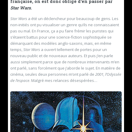
française, on est donc obligé d’en passer par
Star Wars
.
Star Wars
a été un déclencheur pour beaucoup de gens. Les
non-initiés ont pu visualiser un genre qu’ils ne connaissaient
pas ou mal. En France, ça a pu faire frémir les puristes qui
s’étaient battus pour une science-fiction sophistiquée se
démarquant des modèles anglo-saxons, mais, en même
temps,
Star Wars
a ouvert tellement de portes pour un
nouveau public et de nouveaux auteurs. Et puis j’en parle
aussi simplement parce que de nombreux intervenants m’en
ont parlé, sans forcément que j’aborde le sujet. En matière de
cinéma, seules deux personnes m’ont parlé de
2001, l’Odyssée
de l’espace
. Malgré mes relances désespérées…