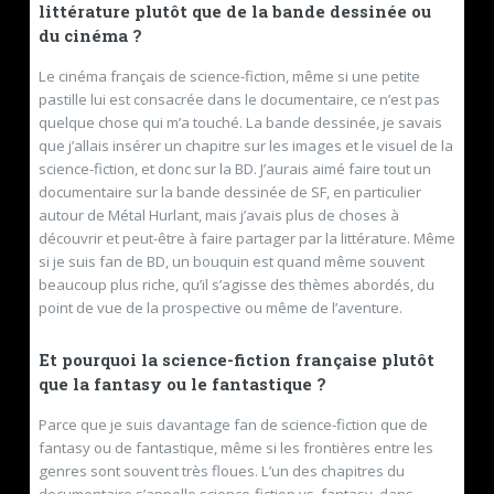
littérature plutôt que de la bande dessinée ou
du cinéma ?
Le cinéma français de science-fiction, même si une petite
pastille lui est consacrée dans le documentaire, ce n’est pas
quelque chose qui m’a touché. La bande dessinée, je savais
que j’allais insérer un chapitre sur les images et le visuel de la
science-fiction, et donc sur la BD. J’aurais aimé faire tout un
documentaire sur la bande dessinée de SF, en particulier
autour de Métal Hurlant, mais j’avais plus de choses à
découvrir et peut-être à faire partager par la littérature. Même
si je suis fan de BD, un bouquin est quand même souvent
beaucoup plus riche, qu’il s’agisse des thèmes abordés, du
point de vue de la prospective ou même de l’aventure.
Et pourquoi la science-fiction française plutôt
que la fantasy ou le fantastique ?
Parce que je suis davantage fan de science-fiction que de
fantasy ou de fantastique, même si les frontières entre les
genres sont souvent très floues. L’un des chapitres du
documentaire s’appelle science-fiction vs. fantasy, dans