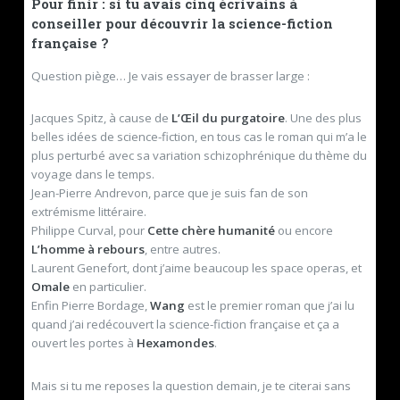
Pour finir : si tu avais cinq écrivains à
conseiller pour découvrir la science-fiction
française ?
Question piège… Je vais essayer de brasser large :
Jacques Spitz, à cause de
L’Œil du purgatoire
. Une des plus
belles idées de science-fiction, en tous cas le roman qui m’a le
plus perturbé avec sa variation schizophrénique du thème du
voyage dans le temps.
Jean-Pierre Andrevon, parce que je suis fan de son
extrémisme littéraire.
Philippe Curval, pour
Cette chère humanité
ou encore
L’homme à rebours
, entre autres.
Laurent Genefort, dont j’aime beaucoup les space operas, et
Omale
en particulier.
Enfin Pierre Bordage,
Wang
est le premier roman que j’ai lu
quand j’ai redécouvert la science-fiction française et ça a
ouvert les portes à
Hexamondes
.
Mais si tu me reposes la question demain, je te citerai sans