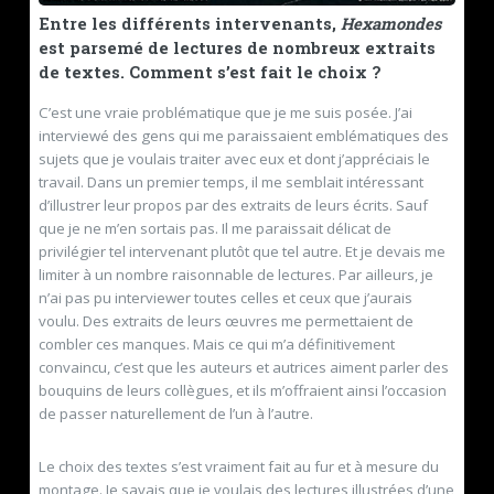
Entre les différents intervenants,
Hexamondes
est parsemé de lectures de nombreux extraits
de textes. Comment s’est fait le choix ?
C’est une vraie problématique que je me suis posée. J’ai
interviewé des gens qui me paraissaient emblématiques des
sujets que je voulais traiter avec eux et dont j’appréciais le
travail. Dans un premier temps, il me semblait intéressant
d’illustrer leur propos par des extraits de leurs écrits. Sauf
que je ne m’en sortais pas. Il me paraissait délicat de
privilégier tel intervenant plutôt que tel autre. Et je devais me
limiter à un nombre raisonnable de lectures. Par ailleurs, je
n’ai pas pu interviewer toutes celles et ceux que j’aurais
voulu. Des extraits de leurs œuvres me permettaient de
combler ces manques. Mais ce qui m’a définitivement
convaincu, c’est que les auteurs et autrices aiment parler des
bouquins de leurs collègues, et ils m’offraient ainsi l’occasion
de passer naturellement de l’un à l’autre.
Le choix des textes s’est vraiment fait au fur et à mesure du
montage. Je savais que je voulais des lectures illustrées d’une