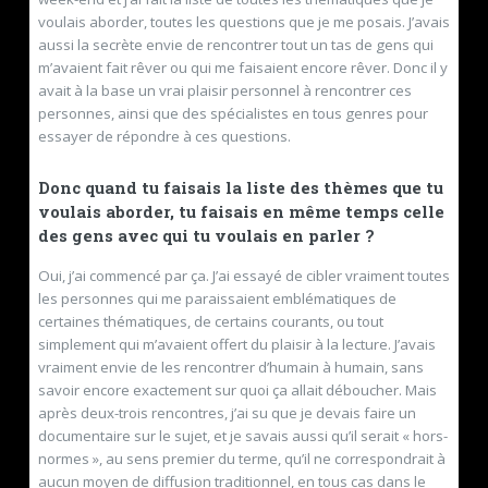
voulais aborder, toutes les questions que je me posais. J’avais
aussi la secrète envie de rencontrer tout un tas de gens qui
m’avaient fait rêver ou qui me faisaient encore rêver. Donc il y
avait à la base un vrai plaisir personnel à rencontrer ces
personnes, ainsi que des spécialistes en tous genres pour
essayer de répondre à ces questions.
Donc quand tu faisais la liste des thèmes que tu
voulais aborder, tu faisais en même temps celle
des gens avec qui tu voulais en parler ?
Oui, j’ai commencé par ça. J’ai essayé de cibler vraiment toutes
les personnes qui me paraissaient emblématiques de
certaines thématiques, de certains courants, ou tout
simplement qui m’avaient offert du plaisir à la lecture. J’avais
vraiment envie de les rencontrer d’humain à humain, sans
savoir encore exactement sur quoi ça allait déboucher. Mais
après deux-trois rencontres, j’ai su que je devais faire un
documentaire sur le sujet, et je savais aussi qu’il serait « hors-
normes », au sens premier du terme, qu’il ne correspondrait à
aucun moyen de diffusion traditionnel, en tous cas dans le