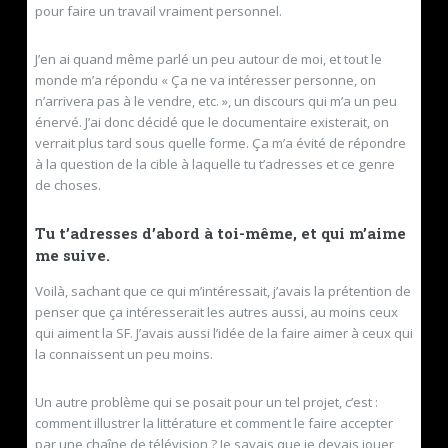
pour faire un travail vraiment personnel.
J’en ai quand même parlé un peu autour de moi, et tout le
monde m’a répondu « Ça ne va intéresser personne, on
n’arrivera pas à le vendre, etc. », un discours qui m’a un peu
énervé. J’ai donc décidé que le documentaire existerait, on
verrait plus tard sous quelle forme. Ça m’a évité de répondre
à la question de la cible à laquelle tu t’adresses et ce genre
de choses.
Tu t’adresses d’abord à toi-même, et qui m’aime
me suive.
Voilà, sachant que ce qui m’intéressait, j’avais la prétention de
penser que ça intéresserait les autres aussi, au moins ceux
qui aiment la SF. J’avais aussi l’idée de la faire aimer à ceux qui
la connaissent un peu moins.
Un autre problème qui se posait pour un tel projet, c’est :
comment illustrer la littérature et comment le faire accepter
par une chaîne de télévision ? Je savais que je devais jouer