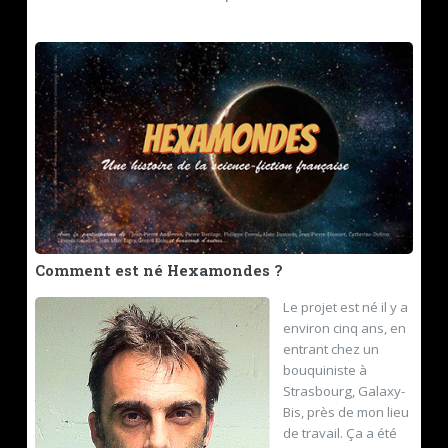
Comment est né Hexamondes ?
Le projet est né il y a
environ cinq ans, en
entrant chez un
bouquiniste à
Strasbourg, Galaxy-
Bis, près de mon lieu
de travail. Ça a été