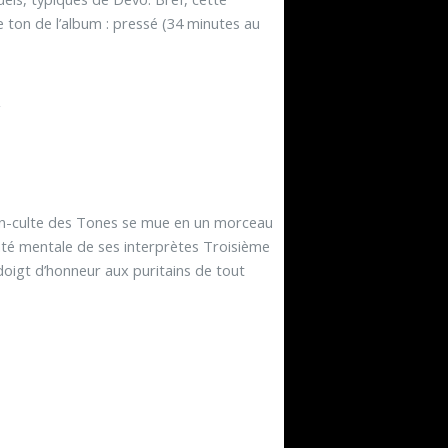
e ton de l’album : pressé (34 minutes au
nson-culte des Tones se mue en un morceau
anté mentale de ses interprètes Troisième
oigt d’honneur aux puritains de tout