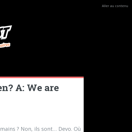
Aller au contenu
n? A: We are
umains ? Non, ils sont… Devo. Où