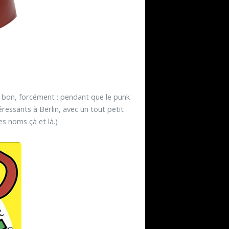
i, bon, forcément : pendant que le punk
téressants à Berlin, avec un tout petit
s noms çà et là.)