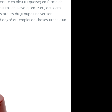
existe en bleu turquoise) en forme de
l’attirail de Devo qu’en 1980, deux ans
 les atours du groupe une version
degré et l’emploi de choses tirées d’un