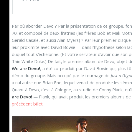
Par où aborder Devo ? Par la présentation de ce groupe, fo
70, et composé de deux fratries (les frères Bob et Mak Moth
Gerald Casale, et aussi Alan Myers) ? Par leur premier disque
leur proximité avec David Bowie — dans l’hypothèse selon laque
duquel tout s’échelonne. (Et votre serviteur d’avoir que son p
Thin White Duke.) De fait, le premier album de Devo, objet du
We are Devo!
, a été co-produit par David Bowie qui, plus t
démo du groupe. Mais occupé par le tournage de
Just a Gigo
à nul autre que Brian Eno, lequel venait de produire les sém
Quant à Devo, c’est à Cologne, au studio de Conny Plank, qu’i
are Devo!
— Plank, qui avait produit les premiers albums de
précédent billet
.