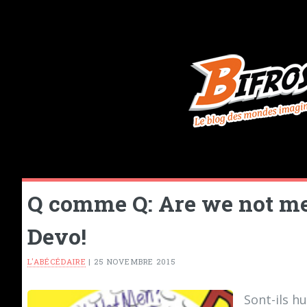
Q comme Q: Are we not me
Devo!
L'ABÉCÉDAIRE
|
25 NOVEMBRE 2015
Sont-ils h