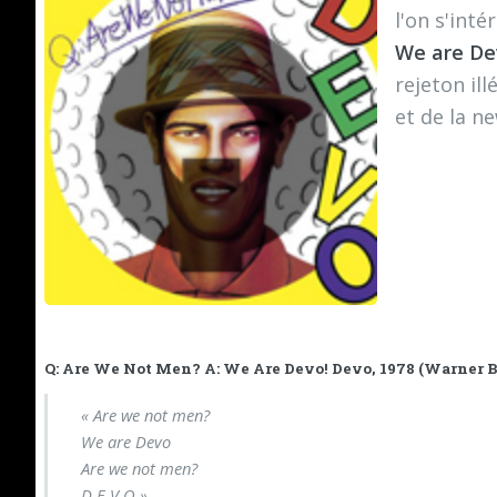
l'on s'inté
We are De
rejeton il
et de la 
Q: Are We Not Men? A: We Are Devo! Devo, 1978 (Warner Br
« Are we not men?
We are Devo
Are we not men?
D E V O »