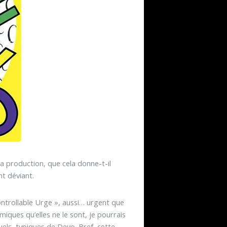
a production, que cela donne-t-il
t déviant.
ntrollable Urge », aussi… urgent que
iques qu’elles ne le sont, je pourrais
uels, typiques de Devo. Bref, cette