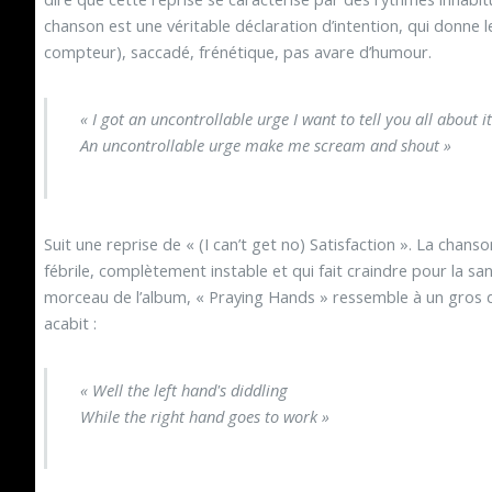
chanson est une véritable déclaration d’intention, qui donne l
compteur), saccadé, frénétique, pas avare d’humour.
« I got an uncontrollable urge I want to tell you all about it
An uncontrollable urge make me scream and shout »
Suit une reprise de « (I can’t get no) Satisfaction ». La cha
fébrile, complètement instable et qui fait craindre pour la s
morceau de l’album, « Praying Hands » ressemble à un gros d
acabit :
« Well the left hand's diddling
While the right hand goes to work »