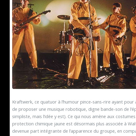
Kraftwerk, ce quatuor à l’humour pince-sans-rire ayant pour
de proposer une musique robotique, digne bande-son de l’ép
simpliste, mais l’idée y est). Ce qui nous amène aux costumes
protection chimique jaune est désormais plus associée à Wa
devenue part intégrante de l’apparence du groupe, en compa