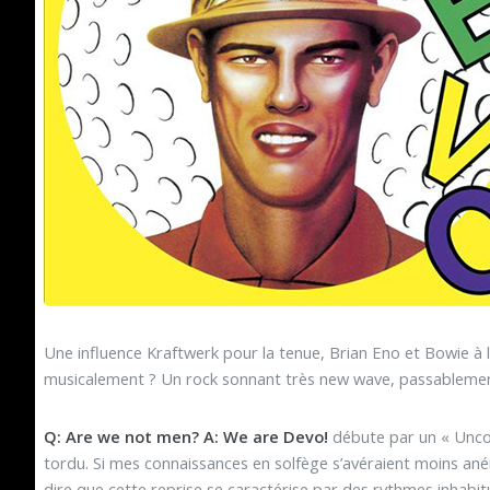
Une influence Kraftwerk pour la tenue, Brian Eno et Bowie à l
musicalement ? Un rock sonnant très new wave, passablemen
Q: Are we not men? A: We are Devo!
débute par un « Unco
tordu. Si mes connaissances en solfège s’avéraient moins aném
dire que cette reprise se caractérise par des rythmes inhabit