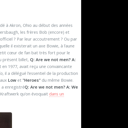
ndé à Akron, Ohio au début des années
ersbaugh, les frères Bob (encore) et
 officiel ? Par leur accoutrement ? Ou par
lle il existerait un axe Bowie, à l’aune
etit cœur de fan bat très fort pour le
 présent billet,
Q: Are we not men? A:
ôt en 1977, avait reçu une convaincante
lo
, il a délégué l’essentiel de la production
inaux
Low
et
"Heroes"
du même Bowie.
l a enregistré
Q: Are we not men? A: We
 Kraftwerk qu’on évoquait
dans un