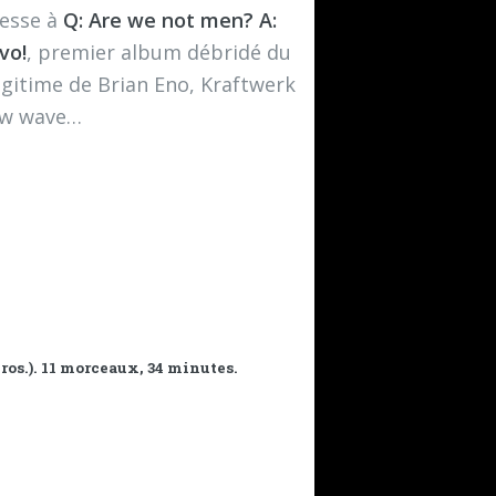
resse à
Q: Are we not men? A:
vo!
, premier album débridé du
légitime de Brian Eno, Kraftwerk
new wave…
os.). 11 morceaux, 34 minutes.