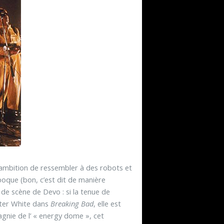
 ambition de ressembler à des robots et
oque (bon, c’est dit de manière
 de scène de Devo : si la tenue de
lter White dans
Breaking Bad
, elle est
gnie de l’ « energy dome », cet