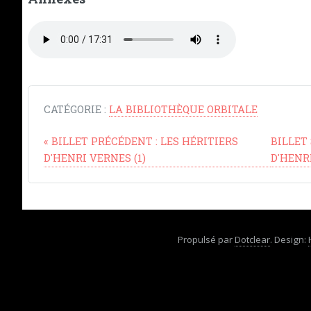
CATÉGORIE :
LA BIBLIOTHÈQUE ORBITALE
«
BILLET PRÉCÉDENT :
LES HÉRITIERS
BILLET
D'HENRI VERNES (1)
D'HENRI
Propulsé par
Dotclear
. Design: