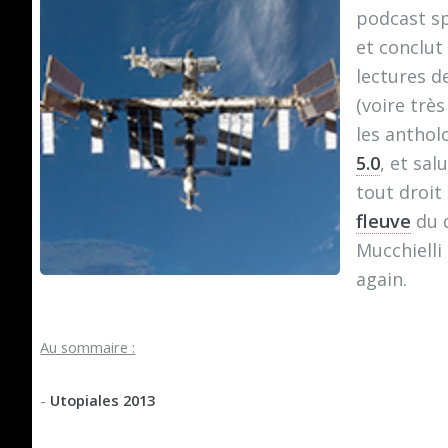
podcast sp
et conclut
lectures de
(voire très
les anthol
5.0
, et sa
tout droi
fleuve
du 
Mucchielli
again.
Au sommaire :
-
Utopiales 2013