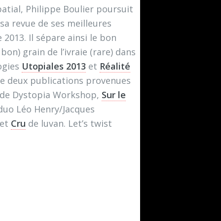
atial, Philippe Boulier poursuit
 sa revue de ses meilleures
 2013. Il sépare ainsi le bon
 bon) grain de l’ivraie (rare) dans
ogies
Utopiales 2013
et
Réalité
lue deux publications provenues
t de Dystopia Workshop,
Sur le
duo Léo Henry/Jacques
 et
Cru
de luvan. Let’s twist