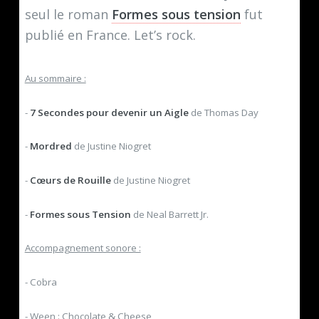
seul le roman
Formes sous tension
fut
publié en France. Let’s rock.
Au sommaire :
-
7 Secondes pour devenir un Aigle
de Thomas Day
-
Mordred
de Justine Niogret
-
Cœurs de Rouille
de Justine Niogret
-
Formes sous Tension
de Neal Barrett Jr.
Accompagnement sonore :
- Cobra
- Ween : Chocolate & Cheese