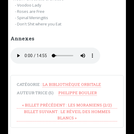
- Voodoo Lady
- Roses are Free
- Spinal Meningitis
- Don't Shit where you Eat
Annexes
CATÉGORIE :
LA BIBLIOTHÈQUE ORBITALE
AUTEUR·TRICE·(S)
PHILIPPE BOULIER
«
BILLET PRÉCÉDENT :
LES MORANIENS (2/2)
BILLET SUIVANT :
LE RÉVEIL DES HOMMES
BLANCS
»