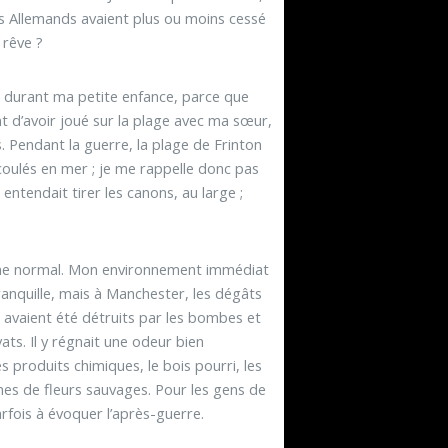
les Allemands avaient plus ou moins cessé
 rêve ?
s, durant ma petite enfance, parce que
t d’avoir joué sur la plage avec ma sœur,
s. Pendant la guerre, la plage de Frinton
 coulés en mer ; je me rappelle donc pas
ntendait tirer les canons, au large ;
mme normal. Mon environnement immédiat
ranquille, mais à Manchester, les dégâts
rs avaient été détruits par les bombes et
vats. Il y régnait une odeur bien
es produits chimiques, le bois pourri, les
leines de fleurs sauvages. Pour les gens de
arfois à évoquer l’après-guerre.