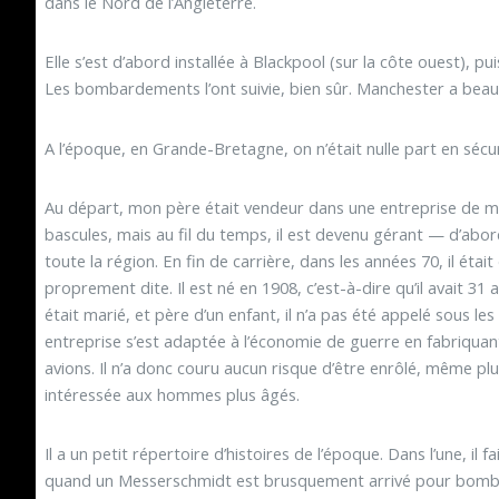
dans le Nord de l’Angleterre.
Elle s’est d’abord installée à Blackpool (sur la côte ouest), p
Les bombardements l’ont suivie, bien sûr. Manchester a beau
A l’époque, en Grande-Bretagne, on n’était nulle part en sécur
Au départ, mon père était vendeur dans une entreprise de mé
bascules, mais au fil du temps, il est devenu gérant — d’abor
toute la région. En fin de carrière, dans les années 70, il étai
proprement dite. Il est né en 1908, c’est-à-dire qu’il avait 31
était marié, et père d’un enfant, il n’a pas été appelé sous 
entreprise s’est adaptée à l’économie de guerre en fabriquant
avions. Il n’a donc couru aucun risque d’être enrôlé, même plu
intéressée aux hommes plus âgés.
Il a un petit répertoire d’histoires de l’époque. Dans l’une, il
quand un Messerschmidt est brusquement arrivé pour bombar