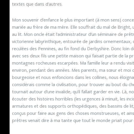
textes que dans d’autres.
Mon souvenir d’enfance le plus important (à mon sens) conce
mariée au frère de ma mère. Elle souffrait du mal de Bright, u
au lit. Mon oncle était l’administrateur d’un séminaire de pr
victorienne labyrinthique, entourée de jardins ornementaux, 
reculées des Pennines, au fin fond du Derbyshire. Donc loin de 
avec ses deux fils une petite maison qui faisait partie de la
montagnes rocheuses escarpées. Ma famille leur a rendu visit
environ, pendant des années. Mes parents, ma sœur et moi q
bourgeoise et nous enfoncions dans les collines, nous éloigna
considérais comme la civilisation, pour trouver au bout du 
tournait autour d’une invalide, qu’il fallait garder en vie. Là,
écouter des histoires horribles (les urgences à minuit, les inc
armatures et des supports orthopédiques, des bassins de lit
conçus pour faire aux gens des choses monstrueuses, et ains
prêtres venait dire à ma tante que tout le monde priait pour e