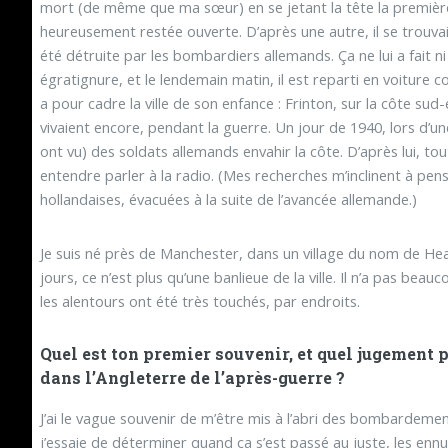
mort (de même que ma sœur) en se jetant la tête la première
heureusement restée ouverte. D’après une autre, il se trouvait à
été détruite par les bombardiers allemands. Ça ne lui a fait ni c
égratignure, et le lendemain matin, il est reparti en voiture 
a pour cadre la ville de son enfance : Frinton, sur la côte su
vivaient encore, pendant la guerre. Un jour de 1940, lors d’une
ont vu) des soldats allemands envahir la côte. D’après lui, to
entendre parler à la radio. (Mes recherches m’inclinent à pense
hollandaises, évacuées à la suite de l’avancée allemande.)
Je suis né près de Manchester, dans un village du nom de He
jours, ce n’est plus qu’une banlieue de la ville. Il n’a pas b
les alentours ont été très touchés, par endroits.
Quel est ton premier souvenir, et quel jugement p
dans l’Angleterre de l’après-guerre ?
J’ai le vague souvenir de m’être mis à l’abri des bombardem
j’essaie de déterminer quand ça s’est passé au juste, les enn