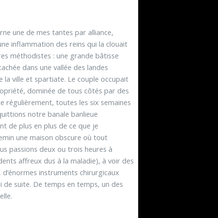
rne une de mes tantes par alliance,
ne inflammation des reins qui la clouait
êtres méthodistes : une grande bâtisse
cachée dans une vallée des landes
la ville et spartiate. Le couple occupait
 propriété, dominée de tous côtés par des
e régulièrement, toutes les six semaines
uittions notre banale banlieue
nt de plus en plus de ce que je
chemin une maison obscure où tout
 nous passions deux ou trois heures à
idents affreux dus à la maladie), à voir des
, d’énormes instruments chirurgicaux
i de suite. De temps en temps, un des
lle.