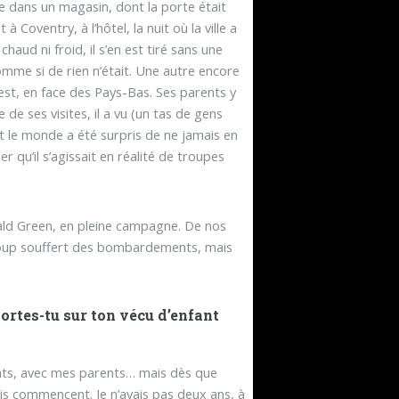
 dans un magasin, dont la porte était
 Coventry, à l’hôtel, la nuit où la ville a
haud ni froid, il s’en est tiré sans une
comme si de rien n’était. Une autre encore
d-est, en face des Pays-Bas. Ses parents y
 de ses visites, il a vu (un tas de gens
ut le monde a été surpris de ne jamais en
r qu’il s’agissait en réalité de troupes
ald Green, en pleine campagne. De nos
eaucoup souffert des bombardements, mais
ortes-tu sur ton vécu d’enfant
ents, avec mes parents… mais dès que
uis commencent. Je n’avais pas deux ans, à