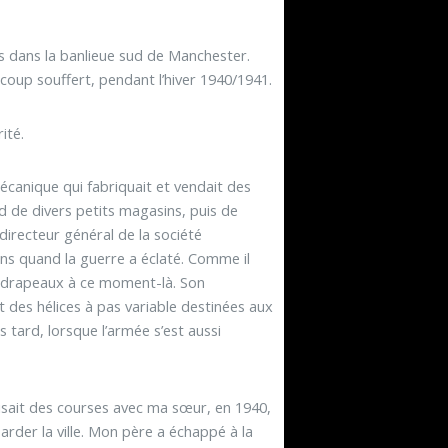
uis dans la banlieue sud de Manchester.
coup souffert, pendant l’hiver 1940/1941.
ité.
canique qui fabriquait et vendait des
d de divers petits magasins, puis de
t directeur général de la société
 ans quand la guerre a éclaté. Comme il
les drapeaux à ce moment-là. Son
 des hélices à pas variable destinées aux
s tard, lorsque l’armée s’est aussi
 faisait des courses avec ma sœur, en 1940,
der la ville. Mon père a échappé à la