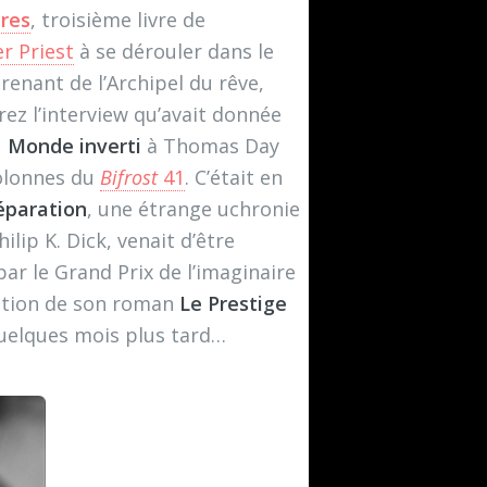
ires
, troisième livre de
r Priest
à se dérouler dans le
renant de l’Archipel du rêve,
rez l’interview qu’avait donnée
u
Monde inverti
à Thomas Day
colonnes du
Bifrost
41
. C’était en
éparation
, une étrange uchronie
ilip K. Dick, venait d’être
ar le Grand Prix de l’imaginaire
tation de son roman
Le Prestige
quelques mois plus tard…