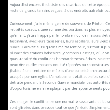
Aujourd’hui encore, il subsiste des cicatrices de cette époque.
reste de grands terrains vagues, à des endroits autrefois oc
Curieusement, j’ai le même genre de souvenirs de Frinton. C’es
retraités cossus, située sur une des portions les plus ennuy
qu’enfant, j’étais frappé par le nombre inouï de maisons dét
fascinaient, avec leurs tapisseries, leurs escaliers, leurs vieu
ruines. Il arrivait aussi qu’elles me fassent peur, surtout si j
plupart des stations balnéaires (y compris Hastings, où je vis
quasi-totalité du conflit des bombardements-éclairs. Mainten
peux dire quelles maisons ont été réparées ou reconstruites a
J’habite à une centaine de mètres d’une curiosité architectura
occupée par une église. L’emplacement était autrefois celui d’u
détruite pendant la Seconde Guerre mondiale. Les autorités r
d’opportunisme en la remplaçant par des appartements pour
Ces images, le conflit entre une normalité rassurante et les 
sont glissées dans presque tout ce que j’ai écrit. Simplement,