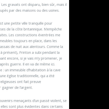
 Les gravats ont disparu, bien sûr, mais il
cupés par des maisons ou des usines.
t une petite ville tranquille pour
euses de la côte britannique. N’empêche
ruites. Les constructions éventrées me
x meubles toujours en place, dans les
e passais de nuit aux alentours. Comme la
 à présent), Frinton a subi pendant la
ant encore, si je vais m’y promener, je
près guerre. Il en va de même ici.
le : un immeuble d’habitation à la cave
ne église traditionnelle, qui a été
eligieuses ont fait preuve
 gagner de l’argent.
souvenirs menaçants d’un passé violent, se
 elles sont plus évidentes dans certains