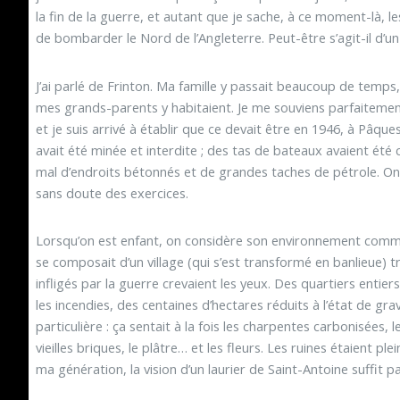
la fin de la guerre, et autant que je sache, à ce moment-là, 
de bombarder le Nord de l’Angleterre. Peut-être s’agit-il d’un
J’ai parlé de Frinton. Ma famille y passait beaucoup de temp
mes grands-parents y habitaient. Je me souviens parfaitemen
et je suis arrivé à établir que ce devait être en 1946, à Pâque
avait été minée et interdite ; des tas de bateaux avaient été
mal d’endroits bétonnés et de grandes taches de pétrole. On e
sans doute des exercices.
Lorsqu’on est enfant, on considère son environnement co
se composait d’un village (qui s’est transformé en banlieue) t
infligés par la guerre crevaient les yeux. Des quartiers entie
les incendies, des centaines d’hectares réduits à l’état de gra
particulière : ça sentait à la fois les charpentes carbonisées, l
vieilles briques, le plâtre… et les fleurs. Les ruines étaient p
ma génération, la vision d’un laurier de Saint-Antoine suffit p