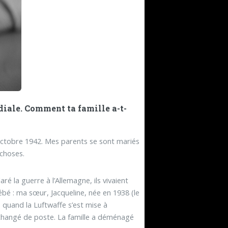
diale. Comment ta famille a-t-
fin octobre 1942. Mes parents se sont mariés
 choses.
ré la guerre à l’Allemagne, ils vivaient
bé : ma sœur, Jacqueline, née en 1938 (le
is quand la Luftwaffe s’est mise à
 changé de poste. La famille a déménagé