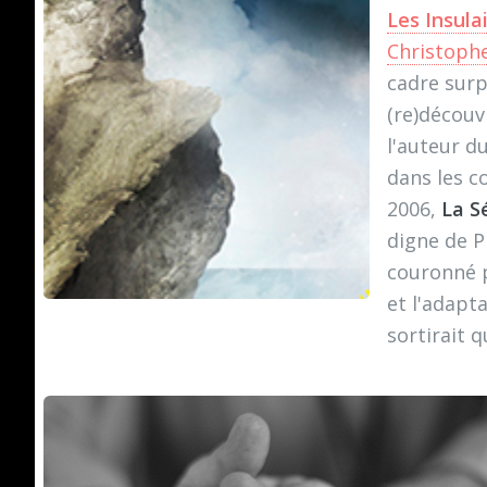
Les Insula
Christophe
cadre surp
(re)découv
l'auteur d
dans les 
2006,
La S
digne de Ph
couronné p
et l'adap
sortirait 