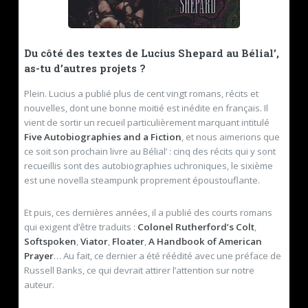
Du côté des textes de Lucius Shepard au Bélial’,
as-tu d’autres projets ?
Plein. Lucius a publié plus de cent vingt romans, récits et
nouvelles, dont une bonne moitié est inédite en français. Il
vient de sortir un recueil particulièrement marquant intitulé
Five Autobiographies and a Fiction
, et nous aimerions que
ce soit son prochain livre au Bélial’ : cinq des récits qui y sont
recueillis sont des autobiographies uchroniques, le sixième
est une novella steampunk proprement époustouflante.
Et puis, ces dernières années, il a publié des courts romans
qui exigent d’être traduits :
Colonel Rutherford’s Colt
,
Softspoken
,
Viator
,
Floater
,
A Handbook of American
Prayer
… Au fait, ce dernier a été réédité avec une préface de
Russell Banks, ce qui devrait attirer l’attention sur notre
auteur.