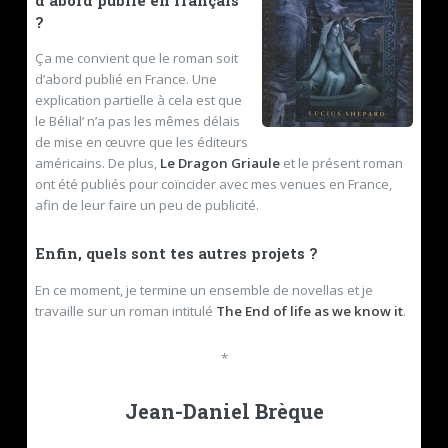
d’abord publié en français
?
Ça me convient que le roman soit
d’abord publié en France. Une
explication partielle à cela est que
le Bélial’ n’a pas les mêmes délais
de mise en œuvre que les éditeurs
américains. De plus,
Le Dragon Griaule
et le présent roman
ont été publiés pour coïncider avec mes venues en France,
afin de leur faire un peu de publicité.
Enfin, quels sont tes autres projets ?
En ce moment, je termine un ensemble de novellas et je
travaille sur un roman intitulé
The End of life as we know it
.
*
Jean-Daniel Brèque