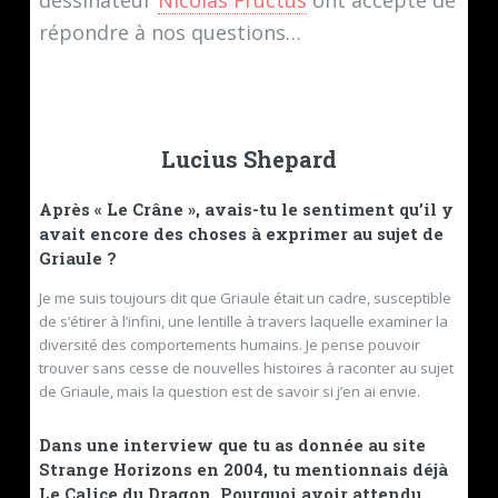
dessinateur
Nicolas Fructus
ont accepté de
répondre à nos questions…
Lucius Shepard
Après « Le Crâne », avais-tu le sentiment qu’il y
avait encore des choses à exprimer au sujet de
Griaule ?
Je me suis toujours dit que Griaule était un cadre, susceptible
de s’étirer à l’infini, une lentille à travers laquelle examiner la
diversité des comportements humains. Je pense pouvoir
trouver sans cesse de nouvelles histoires à raconter au sujet
de Griaule, mais la question est de savoir si j’en ai envie.
Dans une interview
que tu as donnée au site
Strange Horizons en 2004, tu mentionnais déjà
Le Calice du Dragon. Pourquoi avoir attendu