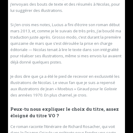
j’envoyais des bouts de texte et des résumés à Nicolas, pour
lui suggérer des illustrations.
Si j’en crois mes notes, Lucius a fini d’écrire son roman début
mars 2013, et, comme je le suivais de très près, j’ai bouclé ma
traduction juste après. Grosso modo, c’est durant la première
quinzaine de mars que s’est déroulée la prise en charge
éditoriale — Nicolas tenait à lire le texte dans son intégralité
pour réaliser ses illustrations, même si mes envois lui avaient
déjà donné quelques pistes.
Je dois dire que ça a été le pied de recevoir en exclusivité les
illustrations de Nicolas. Le vieux fan que je suis a repensé
aux illustrations de Jean « Moebius » Giraud pour le
Galaxie
des années 1970. En plus charnel, je crois.
Peux-tu nous expliquer le choix du titre, assez
éloigné du titre VO ?
Ce roman raconte l’itinéraire de Richard Rosacher, qui voit
dans le Dragon Griaule un prétexte pour fonder une secte