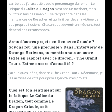
carrée que j’ai associé avec le personnage du roman. Le
Brèque du
Calice du Dragon
n’est pas un méchant, mais
plutôt un businessman qui se fait prendre dans les
manigances de Rosacher, et qui finit par devenir victime de
ses propres illusions. Chacun peut devenir un méchant, tout
dépend des circonstances.
As-tu d’autres projets en lien avec Griaule ?
Soyons fou, une préquelle ? Dans l’interview de
Strange Horizons, tu mentionnais un autre
texte en rapport avec ce dragon, « The Grand
Tour ». Est-ce encore d’actualité ?
J’ai quelques idées, dont ce « The Grand Tour ». Néanmoins, je
les ai mises de côté pour privilégier d’autres projets.
Quel est ton sentiment sur
le fait que Le Calice du
Dragon, tout comme Le
Dragon Griaule, soit