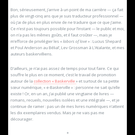
Bon, sérieusement, j’arrive à un point de ma carrière — ça fait
plus de vingt-cinq ans que je suis traducteur professionnel —
où j’ai de plus en plus envie de ne traduire que ce que j’aime.
Ce n’est pas toujours possible pour l’instant — le public et moi,
on n’a pas les mêmes goûts, et il faut croûter —, mais je
m’efforce de privilégier les «
labors of love
» : Lucius Shepard
et Poul Anderson au Bélial’, Lev Grossman à L’Atalante, et mes
auteurs baskervilliens.
D’ailleurs, je n’ai pas assez de temps pour tout faire. Ce qui
souffre le plus en ce moment, c’est le travail de promotion
autour de la
collection « Baskerville
» et surtout de sa petite
sœur numérique, « e-Baskerville » : personne ne sait qu’elle
existe ! Or, en un an, j’ai publié une vingtaine de livres —
romans, recueils, nouvelles isolées et une intégrale —, et je
continue de ramer : pas un de mes livres numériques n’atteint
les dix exemplaires vendus. Mais je ne vais pas me
décourager.
*