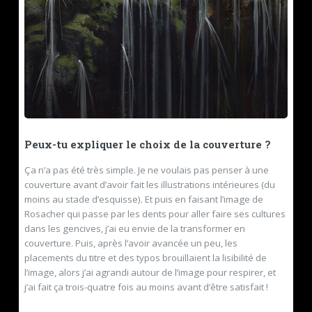
Peux-tu expliquer le choix de la couverture ?
Ça n’a pas été très simple. Je ne voulais pas penser à une
couverture avant d’avoir fait les illustrations intérieures (du
moins au stade d’esquisse). Et puis en faisant l’image de
Rosacher qui passe par les dents pour aller faire ses cultures
dans les gencives, j’ai eu envie de la transformer en
couverture. Puis, après l’avoir avancée un peu, les
placements du titre et des typos brouillaient la lisibilité de
l’image, alors j’ai agrandi autour de l’image pour respirer, et
j’ai fait ça trois-quatre fois au moins avant d’être satisfait !