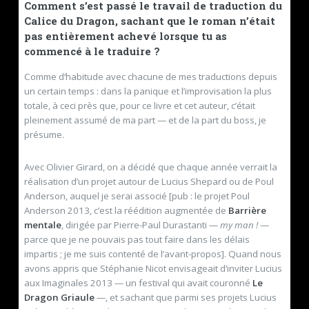
Comment s’est passé le travail de traduction du
Calice du Dragon, sachant que le roman n’était
pas entièrement achevé lorsque tu as
commencé à le traduire ?
Comme d‘habitude avec chacune de mes traductions depuis
un certain temps : dans la panique et l’improvisation la plus
totale, à ceci près que, pour ce livre et cet auteur, c’était
pleinement assumé de ma part — et de la part du boss, je
présume.
Avec Olivier Girard, on a décidé que chaque année verrait la
réalisation d’un projet autour de Lucius Shepard ou de Poul
Anderson, auquel je serai associé [pub : le projet Poul
Anderson 2013, c’est la réédition augmentée de
Barrière
mentale
, dirigée par Pierre-Paul Durastanti —
my man !
—
parce que je ne pouvais pas tout faire dans les délais
impartis ; je me suis contenté de l’avant-propos]. Quand nous
avons appris que Stéphanie Nicot envisageait d’inviter Lucius
aux Imaginales 2013 — un festival qui avait couronné
Le
Dragon Griaule
—, et sachant que parmi ses projets Lucius