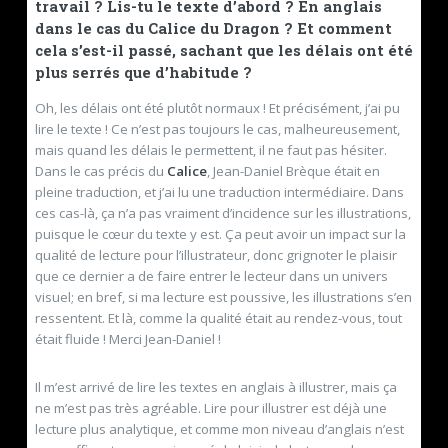
travail ? Lis-tu le texte d’abord ? En anglais
dans le cas du Calice du Dragon ? Et comment
cela s’est-il passé, sachant que les délais ont été
plus serrés que d’habitude ?
Oh, les délais ont été plutôt normaux ! Et précisément, j’ai pu
lire le texte ! Ce n’est pas toujours le cas, malheureusement,
mais quand les délais le permettent, il ne faut pas hésiter.
Dans le cas précis du
Calice
, Jean-Daniel Brèque était en
pleine traduction, et j’ai lu une traduction intermédiaire. Dans
ces cas-là, ça n’a pas vraiment d’incidence sur les illustrations,
puisque le cœur du texte y est. Ça peut avoir un impact sur la
qualité de lecture pour l’illustrateur, donc grignoter le plaisir
que ce dernier a de faire entrer le lecteur dans un univers
visuel; en bref, si ma lecture est poussive, les illustrations s’en
ressentent. Et là, comme la qualité était au rendez-vous, tout
était fluide ! Merci Jean-Daniel !
Il m’est arrivé de lire les textes en anglais à illustrer, mais ça
ne m’est pas très agréable. Lire pour illustrer est déjà une
lecture plus analytique, et comme mon niveau d’anglais n’est