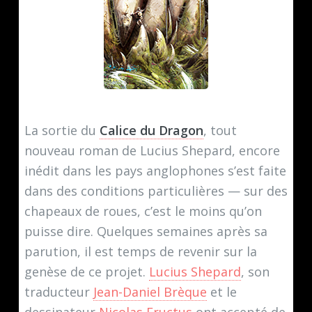
La sortie du
Calice du Dragon
, tout
nouveau roman de Lucius Shepard, encore
inédit dans les pays anglophones s’est faite
dans des conditions particulières — sur des
chapeaux de roues, c’est le moins qu’on
puisse dire. Quelques semaines après sa
parution, il est temps de revenir sur la
genèse de ce projet.
Lucius Shepard
, son
traducteur
Jean-Daniel Brèque
et le