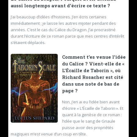
aussi longtemps avant d’écrire ce texte ?
J’ai beaucoup d’idées d’histoires. J’en écris certaines
immédiatement ; je laisse les autres mijoter pendant des
années. C’est le cas du Calice du Dragon. J’ai procrastiné
durant l’écriture de ce roman parce que mes centres d’intérêt
s’étaient déplacés.
Comment t’es venue l’idée
du Calice ? Vient-elle de «
L’Écaille de Taborin », où
Richard Rosacher est cité
dans une note de bas de
page ?
Non, j’en ai eu l’idée bien avant
d’écrire « L’Écaille de Taborin ». Et
quant à la genèse de ce roman :
l’idée que le sang de Griaule
puisse avoir des propriétés
magiques m’est venue d’un coup en tête.