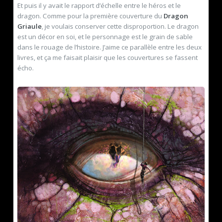
Et puis il y avait le rapport d’échelle entre le héros et le
dragon. Comme pour la première couverture du
Dragon
Griaule
, je voulais conserver cette disproportion. Le dragon
est un décor en soi, et le personnage est le grain de sable
dans le rouage de l’histoire. J’aime ce parallèle entre les deux
livres, et ça me faisait plaisir que les couvertures se fassent
écho.