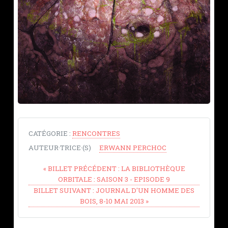
CATÉGORIE :
RENCONTRES
AUTEUR·TRICE·(S)
ERWANN PERCHOC
«
BILLET PRÉCÉDENT :
LA BIBLIOTHÈQUE
ORBITALE : SAISON 3 - EPISODE 9
BILLET SUIVANT :
JOURNAL D'UN HOMME DES
BOIS, 8-10 MAI 2013
»