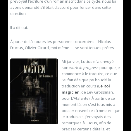
prévoyait l’écriture d’un roman inscrit dans ce cycle, nous lui
avons demandé s’il était d’accord pour foncer dans cette
direction.
Il a dit oui.
À partir de là, toutes les personnes concernées – Nicolas
Fructus, Olivier Girard, moi-même — se sont tenues prêtes
Mi-janvier, Lucius m’a envoyé
son
work-in progress
pour que je
commence à le traduire, ce que
j’ai fait dès que j’ai bouclé la
traduction en cours (
Le Roi
magicien
, de Lev Grossman,
pour L’Atalante). À partir de ce
moment-là, on s’est tous mis à
bosser ensemble : à mesure que
je traduisais, j’envoyais des
remarques à Lucius, afin de
préciser certains détails, et