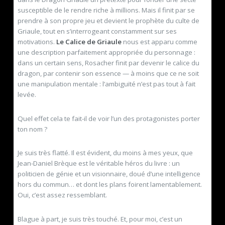
susceptible de le rendre riche à millions. Mais il finit par se
prendre à son propre jeu et devient le prophète du culte de
Griaule, tout en s’interrogeant constamment sur ses
motivations.
Le Calice de Griaule
nous est apparu comme
une description parfaitement appropriée du personnage :
dans un certain sens, Rosacher finit par devenir le calice du
dragon, par contenir son essence — à moins que ce ne soit
une manipulation mentale : l’ambiguïté n’est pas tout à fait
levée.
Quel effet cela te fait-il de voir l’un des protagonistes porter
ton nom ?
Je suis très flatté. Il est évident, du moins à mes yeux, que
Jean-Daniel Brèque est le véritable héros du livre : un
politicien de génie et un visionnaire, doué d’une intelligence
hors du commun… et dont les plans foirent lamentablement.
Oui, c’est assez ressemblant.
Blague à part, je suis très touché. Et, pour moi, c’est un