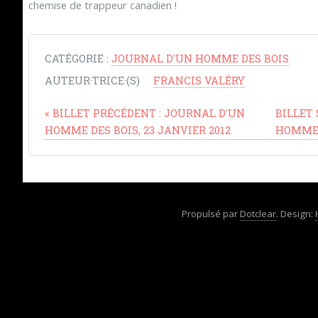
chemise de trappeur canadien !
CATÉGORIE :
JOURNAL D'UN HOMME DES BOIS
AUTEUR·TRICE·(S)
FRANCIS VALÉRY
«
BILLET PRÉCÉDENT :
JOURNAL D'UN
BILLET
HOMME DES BOIS, 23 JANVIER 2012
HOMME D
Propulsé par
Dotclear
. Design: