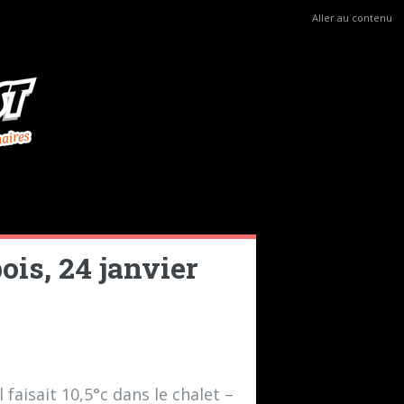
Aller au contenu
is, 24 janvier
l faisait 10,5°c dans le chalet –