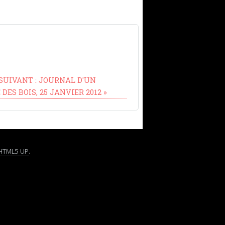
 SUIVANT :
JOURNAL D'UN
ES BOIS, 25 JANVIER 2012
»
HTML5 UP
.