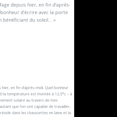
fage depuis hier, en fin d’après-
 bonheur d’écrire avec la porte
n bénéficiant du soleil… »
s hier, en fin d’après-midi. Quel bonheur
3h30 la température est montée à 12,5°c – à
nnement solaire au travers de mes
utant que l’on soit capable de travailler,
réside dans les chaussettes en laine et la