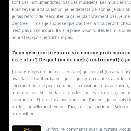
sont des instrumentistes, pas des musiciens. Les musiciens jou
Pour revenir à ta question, je ne déteste personne. Je suis ouv
je fais l’effort de réécouter. Si ça ne plaît vraiment pas, je me
d’entrée — mais je suppose que d’autres la trouveront. Chac
n’est pas un concours. Il y a la place pour toutes les musique
honnêtes, qu’ils ne trichent pas.
Tu as vécu une première vie comme professionnel
dire plus ? De quel (ou de quels) instrument(s) jo
J’ai longtemps été un musicien (pro) qui écrivait (en amateur).
avait laissé tomber la musique – quelqu’un d’autre, avec les
sûrement dit « je peux continuer la musique, mais au ralenti, 
mais moi non, si je ne faisais pas les choses « trop », ça ne m’i
comme ça… Et puis il y a une douzaine d’années, je me suis don
professionnellement. Aujourd’hui, c’est par périodes. Selon le
propositions.
En fait, j’ai commencé avec la guitare. Acou