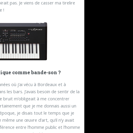
irait pas. Je viens de casser ma tirelire
e !
musique comme bande-son ?
nées où j’ai vécu à Bordeaux et à
ans les bars. J’avais besoin de sentir de la
le bruit m’obligeait à me concentrer
ertainement que je me donnais aussi un
’époque, je disais tout le temps que je
e même une œuvre d’art, qu’il n’y avait
fférence entre l’homme public et l’homme