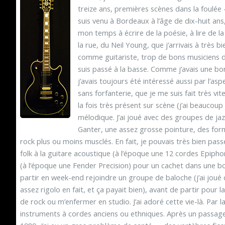
treize ans, premières scènes dans la foulée –
suis venu à Bordeaux à l’âge de dix-huit an
mon temps à écrire de la poésie, à lire de la
la rue, du Neil Young, que j’arrivais à très bi
comme guitariste, trop de bons musiciens dé
suis passé à la basse. Comme j’avais une bo
j’avais toujours été intéressé aussi par l’as
sans forfanterie, que je me suis fait très v
la fois très présent sur scène (j’ai beaucoup
mélodique. J’ai joué avec des groupes de jaz
Ganter, une assez grosse pointure, des for
rock plus ou moins musclés. En fait, je pouvais très bien pa
folk à la guitare acoustique (à l’époque une 12 cordes Epipho
(à l’époque une Fender Precision) pour un cachet dans une boî
partir en week-end rejoindre un groupe de baloche (j’ai joué
assez rigolo en fait, et ça payait bien), avant de partir pour
de rock ou m’enfermer en studio. J’ai adoré cette vie-là. Par la
instruments à cordes anciens ou ethniques. Après un passa