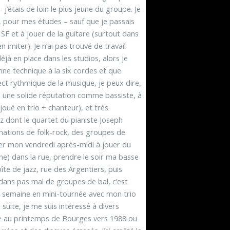
 j’étais de loin le plus jeune du groupe. Je
s, pour mes études – sauf que je passais
 SF et à jouer de la guitare (surtout dans
en imiter). Je n’ai pas trouvé de travail
jà en place dans les studios, alors je
nne technique à la six cordes et que
pect rythmique de la musique, je peux dire,
ite une solide réputation comme bassiste, à
 joué en trio + chanteur), et très
z dont le quartet du pianiste Joseph
mations de folk-rock, des groupes de
sser mon vendredi après-midi à jouer du
ne) dans la rue, prendre le soir ma basse
te de jazz, rue des Argentiers, puis
 dans pas mal de groupes de bal, c’est
 la semaine en mini-tournée avec mon trio
 suite, je me suis intéressé à divers
ge au printemps de Bourges vers 1988 ou