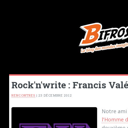
Rock'n'write : Francis Val
RENCONTRES
|
23 DÉCEMBRE 2012
Notre am
l'Homme d
deuxième 