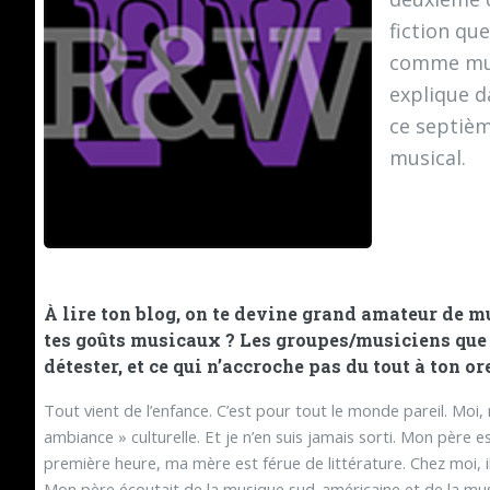
fiction qu
comme mus
explique d
ce septièm
musical.
À lire ton
blog
, on te devine grand amateur de m
tes goûts musicaux ? Les groupes/musiciens que 
détester, et ce qui n’accroche pas du tout à ton ore
Tout vient de l’enfance. C’est pour tout le monde pareil. Moi,
ambiance » culturelle. Et je n’en suis jamais sorti. Mon père e
première heure, ma mère est férue de littérature. Chez moi, i
Mon père écoutait de la musique sud-américaine et de la mus