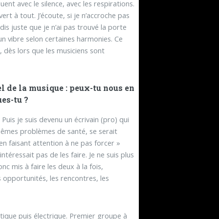
ent avec le silence, avec les respirations.
ert à tout. J’écoute, si je n’accroche pas
 dis juste que je n’ai pas trouvé la porte
un vibre selon certaines harmonies. Ce
s, dès lors que les musiciens sont
 de la musique : peux-tu nous en
ues-tu ?
 Puis je suis devenu un écrivain (pro) qui
 mêmes problèmes de santé, se serait
en faisant attention à ne pas forcer »
ntéressait pas de les faire. Je ne suis plus
c mis à faire les deux à la fois,
s opportunités, les rencontres, les
stique puis électrique. Premier groupe à