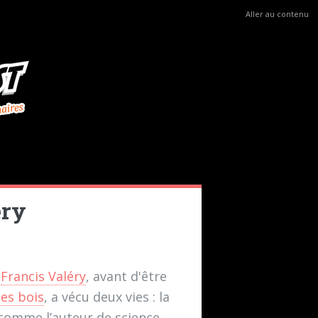
Aller au contenu
éry
i
Francis Valéry
, avant d'être
es bois
, a vécu deux vies : la
comme l’auteur de science-