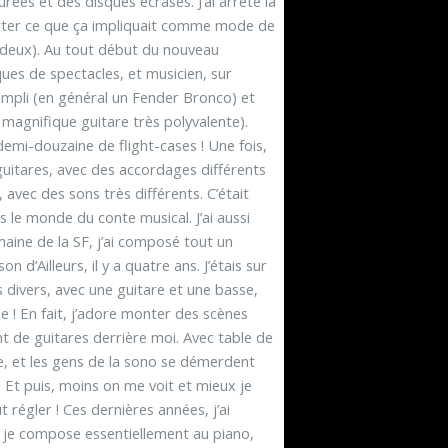
rées et des disques écrasés. J’ai arrêté la
rter ce que ça impliquait comme mode de
es deux). Au tout début du nouveau
ques de spectacles, et musicien, sur
ampli (en général un Fender Bronco) et
 magnifique guitare très polyvalente).
demi-douzaine de flight-cases ! Une fois,
guitares, avec des accordages différents
 avec des sons très différents. C’était
 le monde du conte musical. J’ai aussi
ine de la SF, j’ai composé tout un
n d’Ailleurs, il y a quatre ans. J’étais sur
 divers, avec une guitare et une basse,
e ! En fait, j’adore monter des scènes
t de guitares derrière moi. Avec table de
ne, et les gens de la sono se démerdent
 Et puis, moins on me voit et mieux je
 régler ! Ces dernières années, j’ai
es je compose essentiellement au piano,