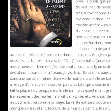
privé. Je disais que j
de plus, rien de moins.
très auto-fictionne
m’a conduit dans une i
marche arrière – ça n
dix ans que je n’écris
textes théoriques. En
aujourd’hui dans mon 
un banal abri de jard
avec un matelas posé par terre dans un coin, des étagères pa
dossiers, les boites archives, les CD… J’ai une chaîne (un vie
monstrueuses… bien que j’écoute tout doucement !), un ordina
des planches sur deux tréteaux. Je vis, travaille et dors dans c
dans une partie en ruines d’une vieille maison, une salle de bai
à l’étage d’une autre maison, un peu plus loin, qui appartient à
fait la plupart du temps dans le silence – plus exactement je n
frémissement des feuilles, le bruit de la pluie, etc. Au choix
un clochard… ou comme un sage. La vérité est sans doute ent
musique en travaillant. J’écoute de la musique parfois, le soi