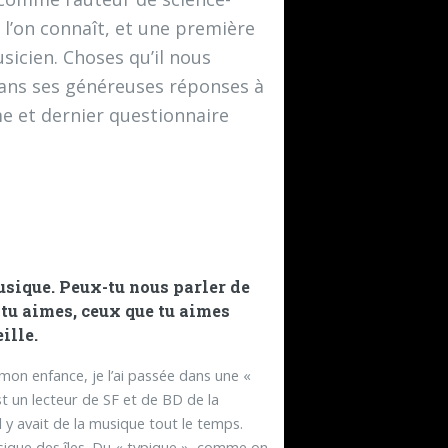
e l’on connaît, et une première
icien. Choses qu’il nous
ans ses généreuses réponses à
e et dernier questionnaire
usique. Peux-tu nous parler de
tu aimes, ceux que tu aimes
ille.
 mon enfance, je l’ai passée dans une «
st un lecteur de SF et de BD de la
l y avait de la musique tout le temps.
ique des îles. Du « typique », comme on