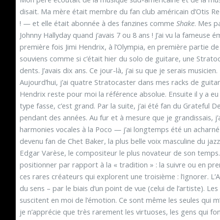
disait. Ma mère était membre du fan club américain d’Otis R
! — et elle était abonnée à des fanzines comme
Shake
. Mes p
Johnny Hallyday quand j’avais 7 ou 8 ans ! J’ai vu la fameuse ém
première fois Jimi Hendrix, à l’Olympia, en première partie de
souviens comme si c’était hier du solo de guitare, une Strat
dents. J’avais dix ans. Ce jour-là, j’ai su que je serais musicien
Aujourd’hui, j’ai quatre Stratocaster dans mes racks de guita
Hendrix reste pour moi la référence absolue. Ensuite il y a eu
type fasse, c’est grand. Par la suite, j’ai été fan du Gratefu
pendant des années. Au fur et à mesure que je grandissais, j’
harmonies vocales à la Poco — j’ai longtemps été un acharné de
devenu fan de Chet Baker, la plus belle voix masculine du jazz
Edgar Varèse, le compositeur le plus novateur de son temps… 
positionner par rapport à la « tradition » : la suivre ou en pr
ces rares créateurs qui explorent une troisième : l’ignorer. L’
du sens – par le biais d’un point de vue (celui de l’artiste). L
suscitent en moi de l’émotion. Ce sont même les seules qui m’
je n’apprécie que très rarement les virtuoses, les gens qui fo