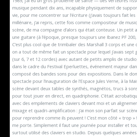
1989, j’ai eu un gros problème de santé — des vertèbres fissu
musique pendant dix ans, incapable physiquement de suppo
vie, pour me concentrer sur l’écriture (j’avais toujours fait l
millénaire, j’ai repris, cette fois comme compositeur de musi
scène, de ma compagne d’alors qui était conteuse. Un petit 
une guitare (à l’époque, presque toujours une Ibanez PF 200,
C’est plus cool que de trimbaler des Marshall 3 corps et une 
on a tout de même fait un spectacle pour lequel j’avais sept 
(sur 6, 7 et 12 cordes) avec autant de petits amplis de studio,
dans le cadre du Festival Eperluettes, événement majeur dans
composé des bandes sons pour des expositions. Dans le doma
spectacle pour l’inauguration de l’Espace Jules Verne, à la Maiso
scène devant deux tables de synthés, magnétos, trucs à sons
pour tout jouer en direct, en quadriphonie. C’était acrobatiqu
avec des empilements de claviers devant moi et un alignemen
mixage et quadri-amplification : j’ai mon son parfait sur scè
pour reprendre comme ils peuvent ! C’est mon côté « trop » !
me porte. Simplement il faut une journée pour installer et tout
surtout utilisé des claviers en studio. Depuis quelques anné