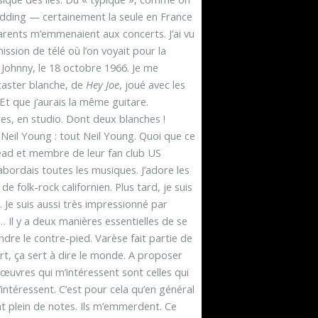
edding — certainement la seule en France
arents m’emmenaient aux concerts. J’ai vu
ission de télé où l’on voyait pour la
 Johnny, le 18 octobre 1966. Je me
ocaster blanche, de
Hey Joe
, joué avec les
. Et que j’aurais la même guitare.
res, en studio. Dont deux blanches !
 Neil Young : tout Neil Young. Quoi que ce
l Dead et membre de leur fan club US
abordais toutes les musiques. J’adore les
 folk-rock californien. Plus tard, je suis
. Je suis aussi très impressionné par
Il y a deux manières essentielles de se
endre le contre-pied. Varèse fait partie de
Art, ça sert à dire le monde. A proposer
es œuvres qui m’intéressent sont celles qui
intéressent. C’est pour cela qu’en général
nt plein de notes. Ils m’emmerdent. Ce